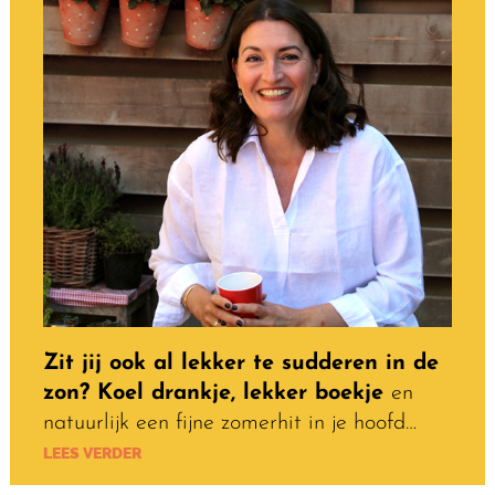
Zit jij ook al lekker te sudderen in de
zon? Koel drankje, lekker boekje
en
natuurlijk een fijne zomerhit in je hoofd…
LEES VERDER