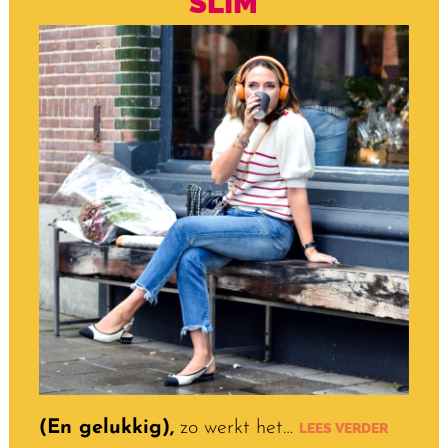
SLIM
(En gelukkig),
zo werkt het…
LEES VERDER