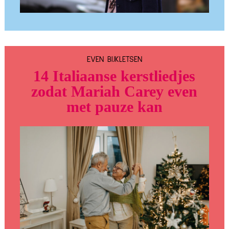
EVEN BIJKLETSEN
14 Italiaanse kerstliedjes
zodat Mariah Carey even
met pauze kan