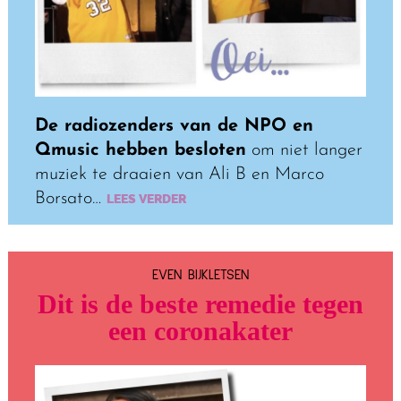
De radiozenders van de NPO en
Qmusic hebben besloten
om niet langer
muziek te draaien van Ali B en Marco
Borsato…
LEES VERDER
EVEN BIJKLETSEN
Dit is de beste remedie tegen
een coronakater