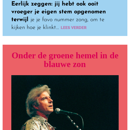
Eerlijk zeggen: jij hebt ook ooit
vroeger je eigen stem opgenomen
terwijl
je je favo nummer zong, om te
kijken hoe je klinkt…
LEES VERDER
Onder de groene hemel in de
blauwe zon