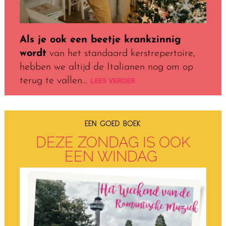
Als je ook een beetje krankzinnig
wordt
van het standaard kerstrepertoire,
hebben we altijd de Italianen nog om op
terug te vallen…
LEES VERDER
EEN GOED BOEK
DEZE ZONDAG IS OOK
EEN WINDAG