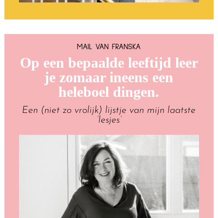
MAIL VAN FRANSKA
Op een bepaalde leeftijd leer
je zomaar ineens een
heleboel dingen.
Een (niet zo vrolijk) lijstje van mijn laatste
‘lesjes’