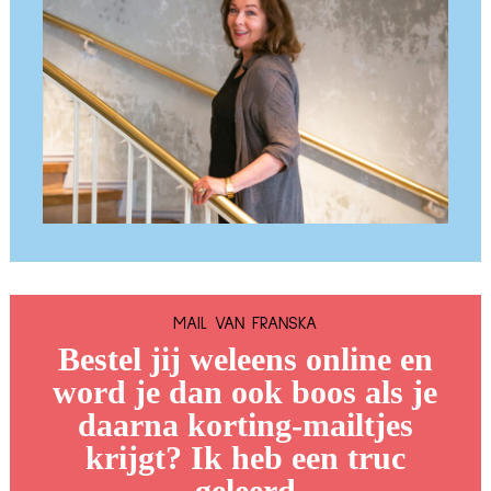
MAIL VAN FRANSKA
Bestel jij weleens online en
word je dan ook boos als je
daarna korting-mailtjes
krijgt? Ik heb een truc
geleerd