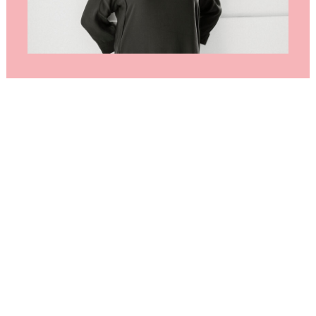
MAIL VAN FRANSKA
Ik heb nu iets waarvan ik
nooit wist dat ik het voor
geen goud meer zou willen
missen.
En dat kun jij zomaar winnen!