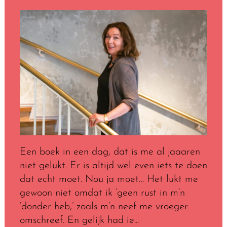
Een boek in een dag, dat is me al jaaaren
niet gelukt. Er is altijd wel even iets te doen
dat echt moet. Nou ja moet… Het lukt me
gewoon niet omdat ik ‘geen rust in m’n
‘donder heb,’ zoals m’n neef me vroeger
omschreef. En gelijk had ie...