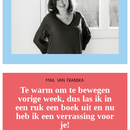
MAIL VAN FRANSKA
Te warm om te bewegen
vorige week, dus las ik in
een ruk een boek uit en nu
heb ik een verrassing voor
je!