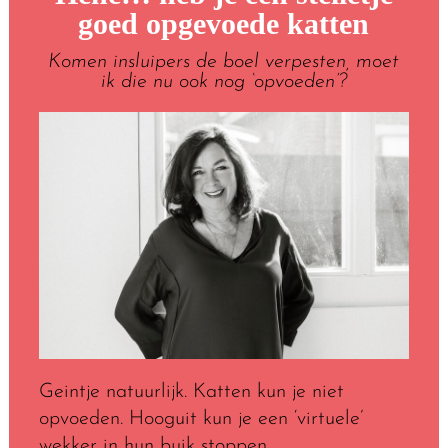
goed opgevoede katten
Komen insluipers de boel verpesten, moet
ik die nu ook nog ‘opvoeden’?
Geintje natuurlijk. Katten kun je niet
opvoeden. Hooguit kun je een ‘virtuele’
wekker in hun buik stoppen...