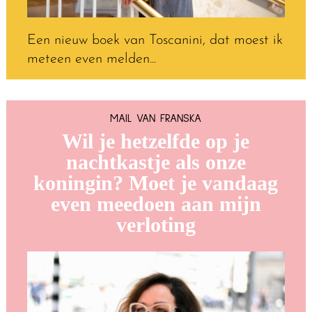
Een nieuw boek van Toscanini, dat moest ik
meteen even melden...
MAIL VAN FRANSKA
Wil je hetzelfde op je
nachtkastje als onze
koningin? Moet je vandaag
even meedoen aan mijn
verloting