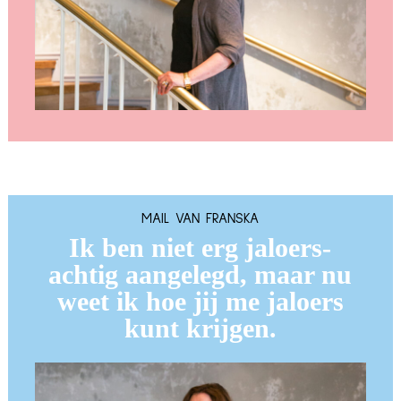
MAIL VAN FRANSKA
Ik ben niet erg jaloers-
achtig aangelegd, maar nu
weet ik hoe jij me jaloers
kunt krijgen.