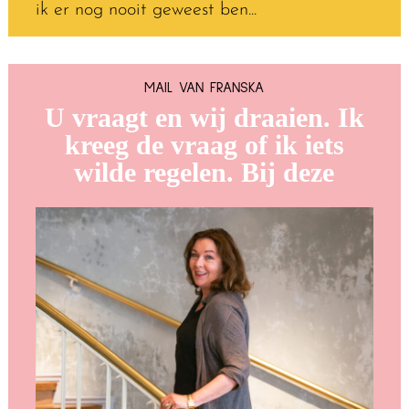
ik er nog nooit geweest ben...
MAIL VAN FRANSKA
U vraagt en wij draaien. Ik
kreeg de vraag of ik iets
wilde regelen. Bij deze