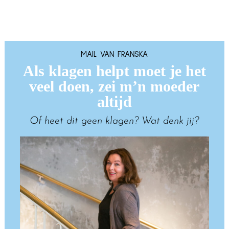
MAIL VAN FRANSKA
Als klagen helpt moet je het
veel doen, zei m’n moeder
altijd
Of heet dit geen klagen? Wat denk jij?