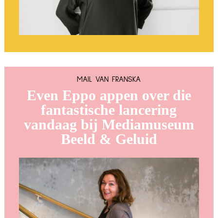
MAIL VAN FRANSKA
Even Eppo appen over die
fantastische lancering
vandaag bij Mediamuseum
Beeld & Geluid