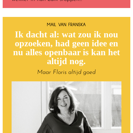
MAIL VAN FRANSKA
Ik dacht al: wat zou ik nou
opzoeken, had geen idee en
nu alles openbaar is kan het
altijd nog.
Maar Floris altijd goed