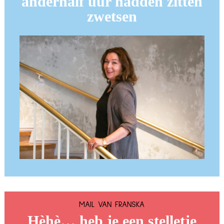
anderhalf uur hadden zitten
zwetsen
MAIL VAN FRANSKA
Hèhè… heb je een stelletje