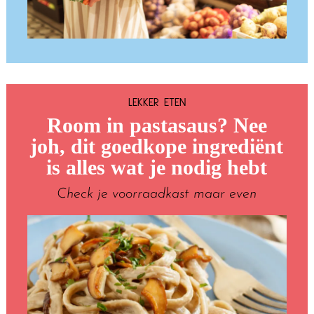
LEKKER ETEN
Room in pastasaus? Nee
joh, dit goedkope ingrediënt
is alles wat je nodig hebt
Check je voorraadkast maar even