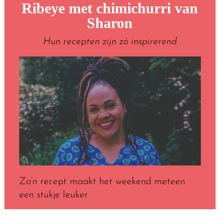
Ribeye met chimichurri van
Sharon
Hun recepten zijn zó inspirerend
Zo’n recept maakt het weekend meteen
een stukje leuker