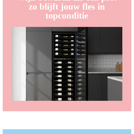
zo blijft jouw fles in
topconditie