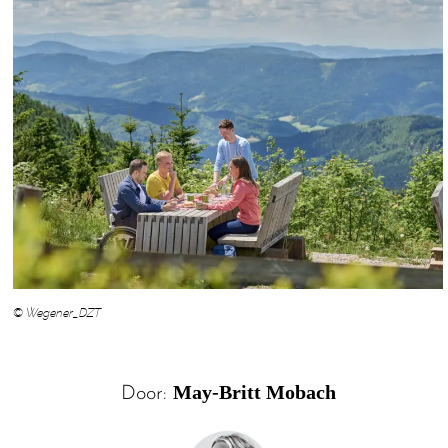
© Wegener_DZT
May-Britt Mobach
Door: