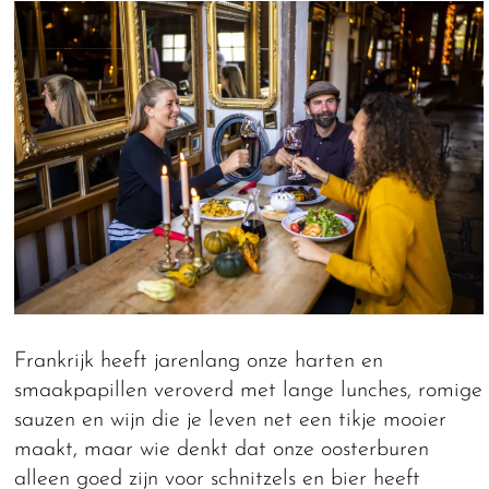
Frankrijk heeft jarenlang onze harten en
smaakpapillen veroverd met lange lunches, romige
sauzen en wijn die je leven net een tikje mooier
maakt, maar wie denkt dat onze oosterburen
alleen goed zijn voor schnitzels en bier heeft