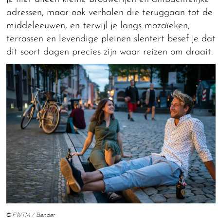
adressen, maar ook verhalen die teruggaan tot de
middeleeuwen, en terwijl je langs mozaïeken,
terrassen en levendige pleinen slentert besef je dat
dit soort dagen precies zijn waar reizen om draait.
© FWTM / Bender