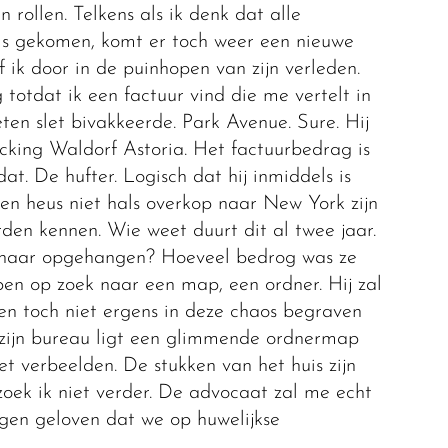
 rollen. Telkens als ik denk dat alle
 is gekomen, komt er toch weer een nieuwe
 ik door in de puinhopen van zijn verleden.
 totdat ik een factuur vind die me vertelt in
ten slet bivakkeerde. Park Avenue. Sure. Hij
cking Waldorf Astoria. Het factuurbedrag is
dat. De hufter. Logisch dat hij inmiddels is
len heus niet hals overkop naar New York zijn
rden kennen. Wie weet duurt dit al twee jaar.
r haar opgehangen? Hoeveel bedrog was ze
en op zoek naar een map, een ordner. Hij zal
ven toch niet ergens in deze chaos begraven
 zijn bureau ligt een glimmende ordnermap
et verbeelden. De stukken van het huis zijn
oek ik niet verder. De advocaat zal me echt
gen geloven dat we op huwelijkse