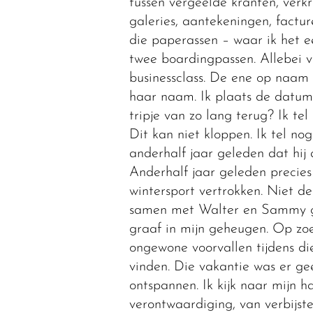
tussen vergeelde kranten, verk
galeries, aantekeningen, factur
die paperassen – waar ik het ee
twee boardingpassen. Allebei v
businessclass. De ene op naa
haar naam. Ik plaats de datum 
tripje van zo lang terug? Ik t
Dit kan niet kloppen. Ik tel nog
anderhalf jaar geleden dat hij
Anderhalf jaar geleden precie
wintersport vertrokken. Niet d
samen met Walter en Sammy gin
graaf in mijn geheugen. Op z
ongewone voorvallen tijdens die
vinden. Die vakantie was er gee
ontspannen. Ik kijk naar mijn h
verontwaardiging, van verbijst