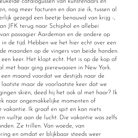
reukelde catalogussen van kunstenaars en
en, nog meer facturen en dan zie ik, tussen al
rlijk gezegd een beetje benauwd van krijg -,
an JFK terug naar Schiphol en allebei
m van passagier Aardeman en de andere op
in de tijd. Hebben we het hier echt over een
el de maanden op de vingers van beide handen.
 een keer. Het klopt echt. Het is op de kop af
 al met haar ging pierewaaien in New York.
s een maand voordat we destijds naar de
e laatste maar de voorlaatste keer dat we
gen skiën, deed hij het ook al met haar? Ik
oek naar ongemakkelijke momenten of
 vakantie. Ik graaf en spit en kan niets
n vuiltje aan de lucht. Die vakantie was zelfs
anden. Ze trillen. Van woede, van
ering en omdat er blijkbaar steeds weer