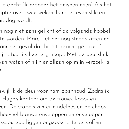
 ze dacht ‘ik probeer het gewoon even’. Als het
 optie over twee weken. Ik moet even slikken
middag wordt.
n nog niet eens gelicht of de volgende hobbel
e worden. Marc ziet het nog steeds zitten en
or het geval dat hij dit ‘prachtige object’
j natuurlijk heel erg hoopt. Met de deurklink
even weten of hij hier alleen op mijn verzoek is
.
erwijl ik de deur voor hem openhoud. Zodra ik
 Hugo’s kantoor om de trouw-, koop- en
n. De stapels zijn er eindeloos en de chaos
et hoeveel blauwe enveloppen en enveloppen
cassobureau liggen ongeopend te versloffen