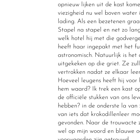
opnieuw lijken uit de kast komen
viezigheid nu wel boven water
lading. Als een bezetenen graaf
Stapel na stapel en net zo lang
welk hotel hij met die godverge
heeft haar ingepakt met het fu
astronomisch. Natuurlijk is het 
uitgekeken op die griet. Ze zul
vertrokken nadat ze elkaar lee
Hoeveel leugens heeft hij voo
hem waard? Ik trek een kast op
de officiële stukken van ons le
hebben? in de onderste la van
van iets dat krokodillenleer mo
gevonden. Naar de trouwacte z
wel op mijn woord en blauwe o
voorwaarden zijn getrouwd.