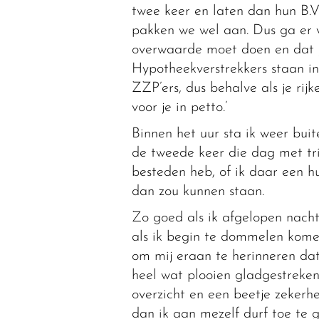
twee keer en laten dan hun B.V.
pakken we wel aan. Dus ga er v
overwaarde moet doen en dat je
Hypotheekverstrekkers staan in 
ZZP’ers, dus behalve als je rij
voor je in petto.’
Binnen het uur sta ik weer buit
de tweede keer die dag met tri
besteden heb, of ik daar een hu
dan zou kunnen staan.
Zo goed als ik afgelopen nacht 
als ik begin te dommelen kome
om mij eraan te herinneren da
heel wat plooien gladgestreken
overzicht en een beetje zekerh
dan ik aan mezelf durf toe te g