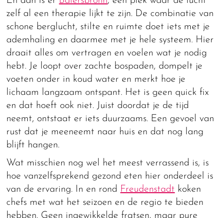
En dan is er
Baiersbronn
, een plek waar de lucht
zelf al een therapie lijkt te zijn. De combinatie van
schone berglucht, stilte en ruimte doet iets met je
ademhaling en daarmee met je hele systeem. Hier
draait alles om vertragen en voelen wat je nodig
hebt. Je loopt over zachte bospaden, dompelt je
voeten onder in koud water en merkt hoe je
lichaam langzaam ontspant. Het is geen quick fix
en dat hoeft ook niet. Juist doordat je de tijd
neemt, ontstaat er iets duurzaams. Een gevoel van
rust dat je meeneemt naar huis en dat nog lang
blijft hangen.
Wat misschien nog wel het meest verrassend is, is
hoe vanzelfsprekend gezond eten hier onderdeel is
van de ervaring. In en rond
Freudenstadt
koken
chefs met wat het seizoen en de regio te bieden
hebben. Geen ingewikkelde fratsen, maar pure