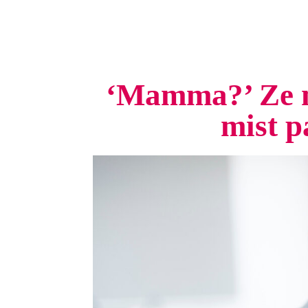
‘Mamma?’ Ze mi
mist p