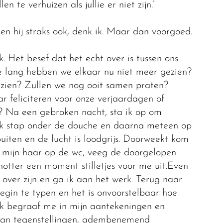
n te verhuizen als jullie er niet zijn.’
 en hij straks ook, denk ik. Maar dan voorgoed.
ik. Het besef dat het echt over is tussen ons
e lang hebben we elkaar nu niet meer gezien?
zien? Zullen we nog ooit samen praten?
 feliciteren voor onze verjaardagen of
? Na een gebroken nacht, sta ik op om
 Ik stap onder de douche en daarna meteen op
buiten en de lucht is loodgrijs. Doorweekt kom
g mijn haar op de wc, veeg de doorgelopen
tter een moment stilletjes voor me uit.Even
over zijn en ga ik aan het werk. Terug naar
egin te typen en het is onvoorstelbaar hoe
Ik begraaf me in mijn aantekeningen en
d van tegenstellingen, adembenemend