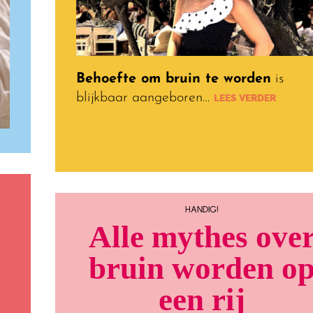
Behoefte om bruin te worden
is
blijkbaar aangeboren…
LEES VERDER
HANDIG!
Alle mythes ove
bruin worden o
een rij