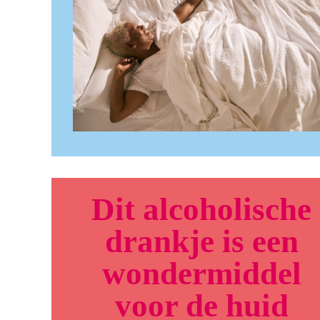
Dit alcoholische
drankje is een
wonder­middel
voor de huid