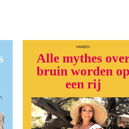
HANDIG!
s
Alle mythes ove
bruin worden o
een rij
m