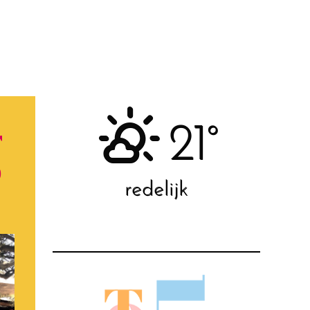
21°
r
p
redelijk