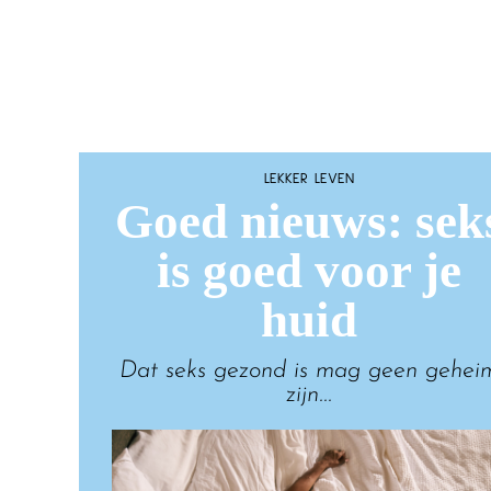
LEKKER LEVEN
Goed nieuws: sek
is goed voor je
huid
Dat seks gezond is mag geen gehei
zijn...