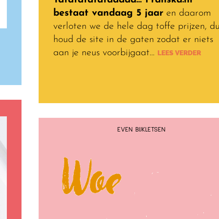
bestaat vandaag 5 jaar
en daarom
verloten we de hele dag toffe prijzen, d
houd de site in de gaten zodat er niets
aan je neus voorbijgaat…
LEES VERDER
EVEN BIJKLETSEN