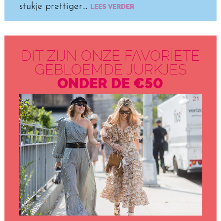
stukje prettiger…
LEES VERDER
DIT ZIJN ONZE FAVORIETE
GEBLOEMDE JURKJES
ONDER DE €50