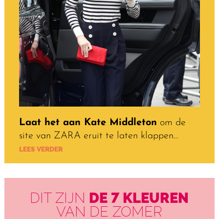
Laat het aan Kate Middleton
om de
site van ZARA eruit te laten klappen…
LEES VERDER
DIT ZIJN
DE 7 KLEUREN
VAN DE ZOMER