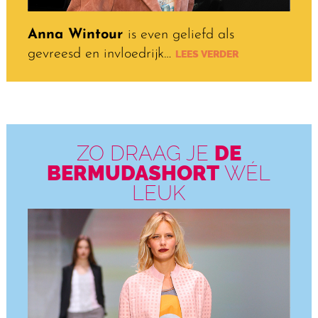
Anna Wintour
is even geliefd als
gevreesd en invloedrijk…
LEES VERDER
ZO DRAAG JE
DE
BERMUDA­SHORT
WÉL
LEUK