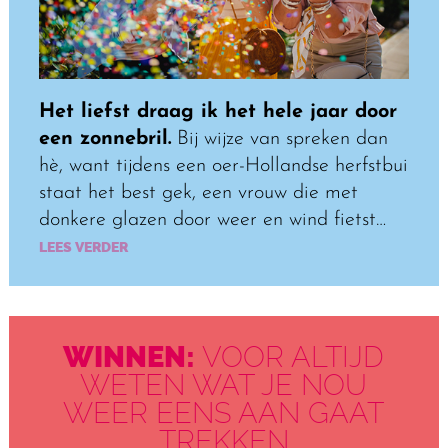
Het liefst draag ik het hele jaar door
een zonnebril.
Bij wijze van spreken dan
hè, want tijdens een oer-Hollandse herfstbui
staat het best gek, een vrouw die met
donkere glazen door weer en wind fietst…
LEES VERDER
WINNEN:
VOOR ALTIJD
WETEN WAT JE NOU
WEER EENS AAN GAAT
TREKKEN