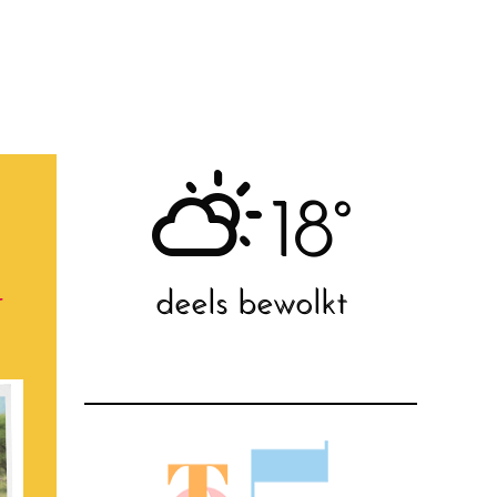
18°
N
deels bewolkt