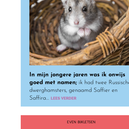
In mijn jongere jaren was ik onwijs
goed met namen;
ik had twee Russisch
dwerghamsters, genaamd Saffier en
Saffira…
LEES VERDER
EVEN BIJKLETSEN