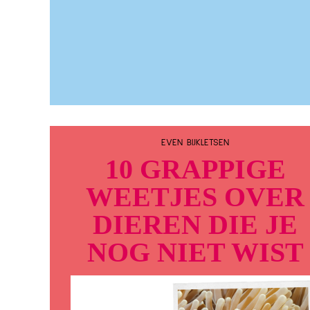
EVEN BIJKLETSEN
10 GRAPPIGE
WEETJES OVER
DIEREN DIE JE
NOG NIET WIST