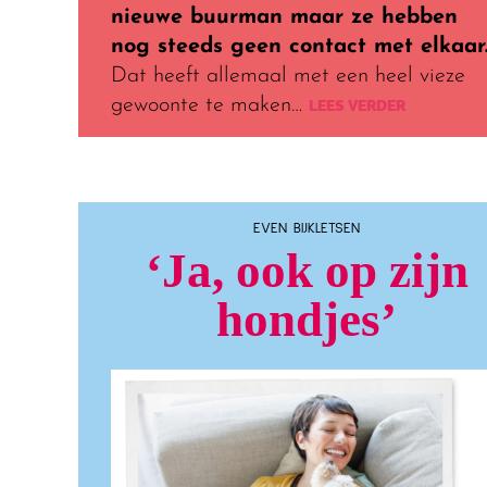
nieuwe buurman maar ze hebben
nog steeds geen contact met elkaar
Dat heeft allemaal met een heel vieze
gewoonte te maken…
LEES VERDER
EVEN BIJKLETSEN
‘Ja, ook op zijn
hondjes’