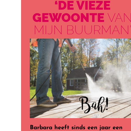
‘DE VIEZE
GEWOONTE
VA
MIJN BUURMAN
Barbara heeft sinds een jaar een