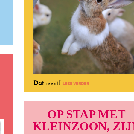
‘Dat
nooit!’
LEES VERDER
OP STAP MET
KLEINZOON, ZIJ