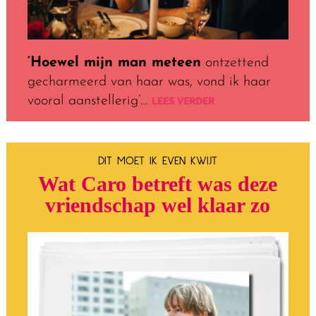
‘Hoewel mijn man meteen
ontzettend
gecharmeerd van haar was, vond ik haar
vooral aanstellerig’…
LEES VERDER
DIT MOET IK EVEN KWIJT
Wat Caro betreft was deze
vriendschap wel klaar zo