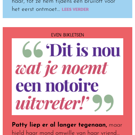
haar, tot ze hem tijdens een bruiloft voor
het eerst ontmoet…
LEES VERDER
EVEN BIJKLETSEN
Patty liep er al langer tegenaan,
maar
hield haar mond omwille van haar vriend…