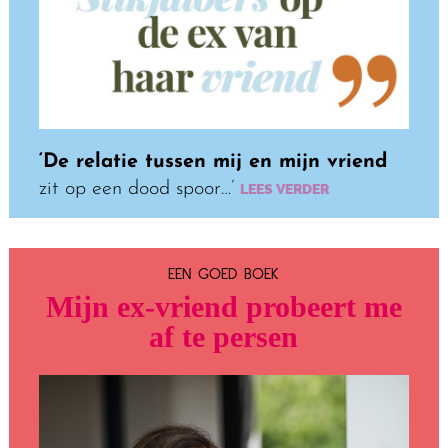
‘De relatie tussen mij en mijn vriend
zit op een dood spoor…’
LEES VERDER
EEN GOED BOEK
Mijn ex-vriend probeert me
af te persen