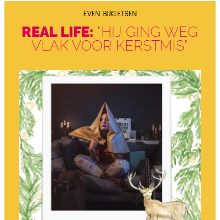
EVEN BIJKLETSEN
REAL LIFE:
”HIJ GING WEG
VLAK VOOR KERSTMIS”