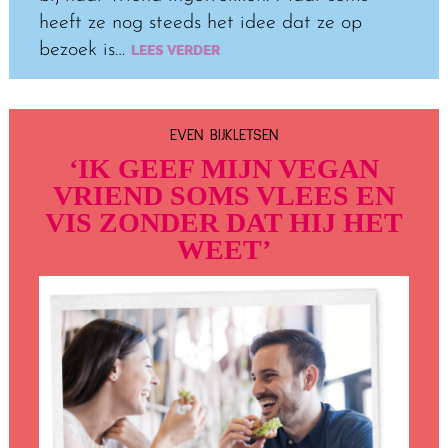
heeft ze nog steeds het idee dat ze op
bezoek is…
LEES VERDER
EVEN BIJKLETSEN
‘IK GEEF MIJN VEGAN
VRIEND SOMS VLEES EN
VIS ZONDER DAT HIJ HET
WEET’