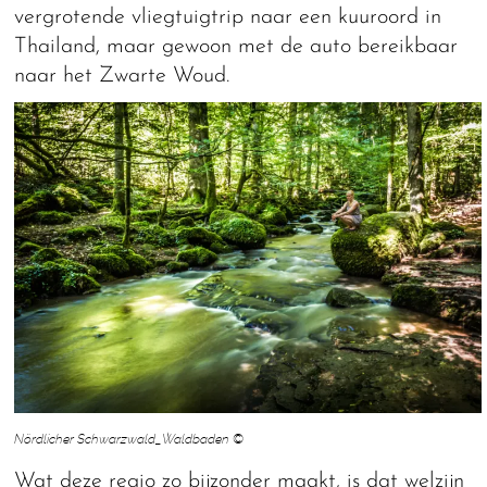
vergrotende vliegtuigtrip naar een kuuroord in
Thailand, maar gewoon met de auto bereikbaar
naar het Zwarte Woud.
Nördlicher Schwarzwald_Waldbaden ©
Wat deze regio zo bijzonder maakt, is dat welzijn