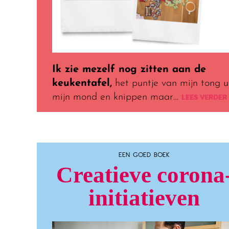
Ik zie mezelf nog zitten aan de
keukentafel,
het puntje van mijn tong u
mijn mond en knippen maar…
LEES VERDER
EEN GOED BOEK
Creatieve corona
initiatieven