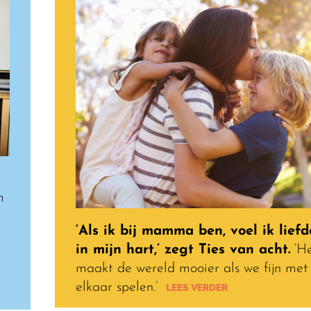
m
‘Als ik bij mamma ben, voel ik liefd
in mijn hart,’ zegt Ties van acht.
‘H
maakt de wereld mooier als we fijn met
elkaar spelen.’
LEES VERDER