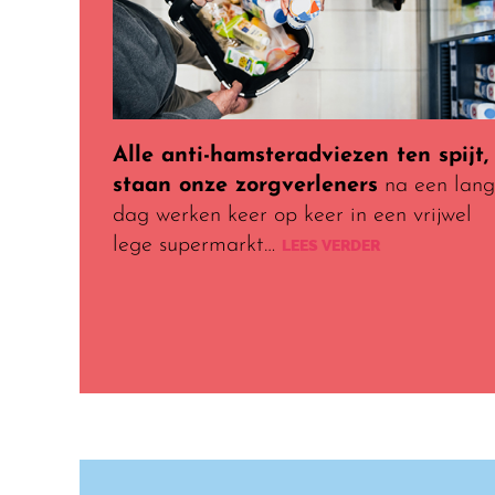
Alle anti-hamsteradviezen ten spijt,
staan onze zorgverleners
na een lan
dag werken keer op keer in een vrijwel
lege supermarkt…
LEES VERDER