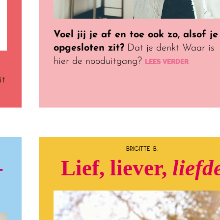
Voel jij je af en toe ook zo, alsof je
opgesloten zit?
Dat je denkt Waar is
hier de nooduitgang?
LEES VERDER
it
BRIGITTE B.
-
Lief, liever,
liefd