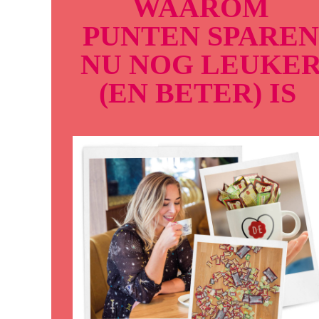
WAAROM
PUNTEN SPAREN
NU NOG LEUKE
(EN BETER) IS