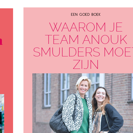
EEN GOED BOEK
WAAROM JE
TEAM ANOUK
n
SMULDERS MOE
ZIJN