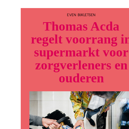
EVEN BIJKLETSEN
Thomas Acda
regelt voorrang i
supermarkt voor
zorg­­verleners en
ouderen