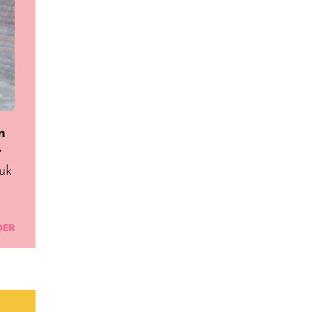
n
r
uk
DER