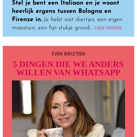
Stel je bent een Italiaan en je woont
heerlijk ergens tussen Bologna en
Firenze in.
Je hebt wat diertjes, een eigen
moestuin, een fijn stukje grond…
LEES VERDER
EVEN BIJKLETSEN
5 DINGEN DIE WE ANDERS
WILLEN VAN WHATSAPP