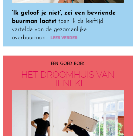
‘Ik geloof je niet’, zei een bevriende
buurman laatst
toen ik de leeftijd
vertelde van de gezamenlijke
overbuurman…
LEES VERDER
EEN GOED BOEK
HET DROOMHUIS VAN
LIENEKE