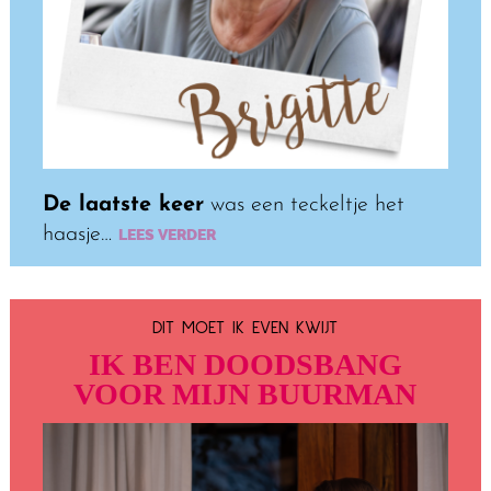
De laatste keer
was een teckeltje het
haasje…
LEES VERDER
DIT MOET IK EVEN KWIJT
IK BEN
DOODSBANG
VOOR MIJN BUURMAN