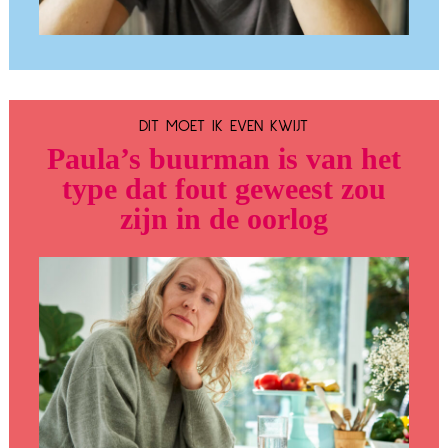
DIT MOET IK EVEN KWIJT
Paula’s buurman is van het
type dat fout geweest zou
zijn in de oorlog