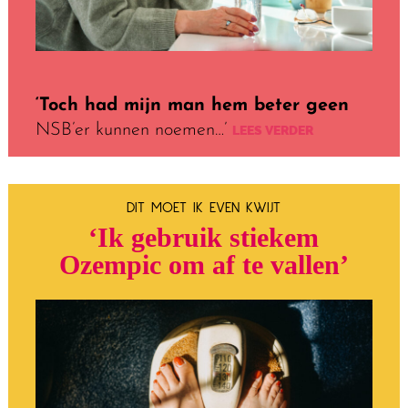
‘Toch had mijn man hem beter geen
NSB’er kunnen noemen…’
LEES VERDER
DIT MOET IK EVEN KWIJT
‘Ik gebruik stiekem
Ozempic om af te vallen’