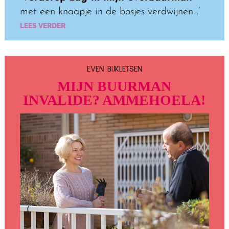
met een knaapje in de bosjes verdwijnen…’
LEES VERDER
EVEN BIJKLETSEN
MIJN BUURMAN
INVALIDE? AMMEHOELA!