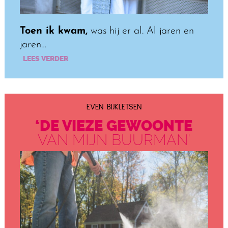
Toen ik kwam,
was hij er al. Al jaren en
jaren…
LEES VERDER
EVEN BIJKLETSEN
‘DE VIEZE GEWOONTE
VAN MIJN BUURMAN’