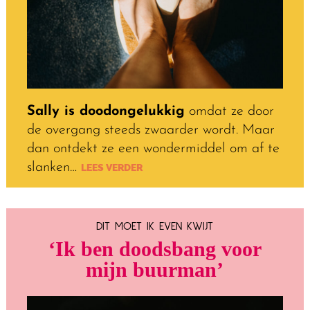
Sally is doodongelukkig
omdat ze door
de overgang steeds zwaarder wordt. Maar
dan ontdekt ze een wondermiddel om af te
slanken…
LEES VERDER
DIT MOET IK EVEN KWIJT
‘Ik ben doodsbang voor
mijn buurman’