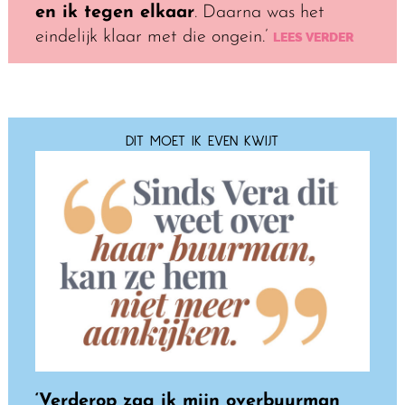
en ik tegen elkaar
. Daarna was het
eindelijk klaar met die ongein.’
LEES VERDER
DIT MOET IK EVEN KWIJT
‘Verderop zag ik mijn overbuurman