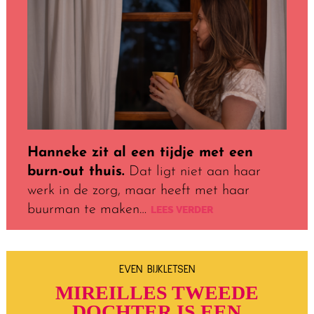
Hanneke zit al een tijdje met een
burn-out thuis.
Dat ligt niet aan haar
werk in de zorg, maar heeft met haar
buurman te maken…
LEES VERDER
EVEN BIJKLETSEN
MIREILLES TWEEDE
DOCHTER IS EEN