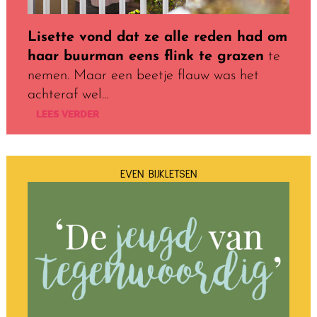
Lisette vond dat ze alle reden had om
haar buurman eens flink te grazen
te
nemen. Maar een beetje flauw was het
achteraf wel…
LEES VERDER
EVEN BIJKLETSEN