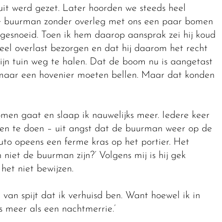
uit werd gezet. Later hoorden we steeds heel
de buurman zonder overleg met ons een paar bomen
 gesnoeid. Toen ik hem daarop aansprak zei hij koud
eel overlast bezorgen en dat hij daarom het recht
jn tuin weg te halen. Dat de boom nu is aangetast
j maar een hovenier moeten bellen. Maar dat konden
men gaat en slaap ik nauwelijks meer. Iedere keer
 open te doen – uit angst dat de buurman weer op de
to opeens een ferme kras op het portier. Het
 niet de buurman zijn?’ Volgens mij is hij gek
et niet bewijzen.
van spijt dat ik verhuisd ben. Want hoewel ik in
s meer als een nachtmerrie.’