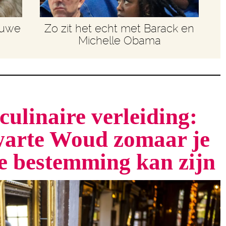
euwe
Zo zit het echt met Barack en
Michelle Obama
culinaire verleiding:
arte Woud zomaar je
te bestemming kan zijn