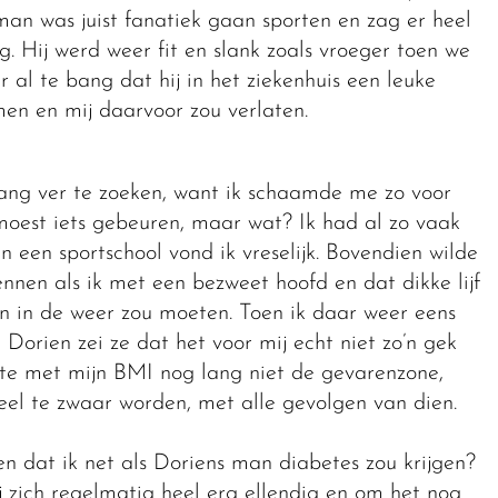
man was juist fanatiek gaan sporten en zag er heel
g. Hij werd weer fit en slank zoals vroeger toen we
 al te bang dat hij in het ziekenhuis een leuke
en en mij daarvoor zou verlaten.
 lang ver te zoeken, want ik schaamde me zo voor
moest iets gebeuren, maar wat? Ik had al zo vaak
 een sportschool vond ik vreselijk. Bovendien wilde
nnen als ik met een bezweet hoofd en dat dikke lijf
n in de weer zou moeten. Toen ik daar weer eens
Dorien zei ze dat het voor mij echt niet zo’n gek
kte met mijn BMI nog lang niet de gevarenzone,
veel te zwaar worden, met alle gevolgen van dien.
en dat ik net als Doriens man diabetes zou krijgen?
j zich regelmatig heel erg ellendig en om het nog