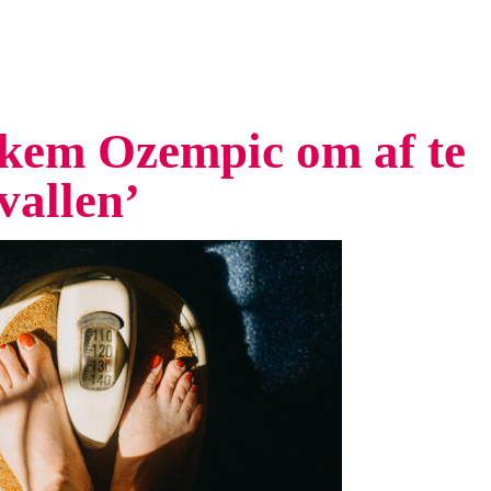
iekem Ozempic om af te
vallen’