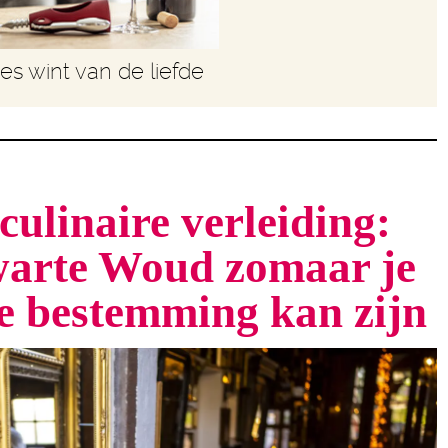
les wint van de liefde
culinaire verleiding:
arte Woud zomaar je
te bestemming kan zijn