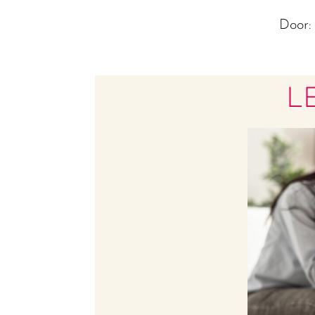
Door
L