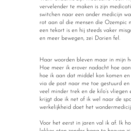
vervelender te maken is zijn medicat
switchen naar een ander medicijn waar 
rot aan al die mensen die Ozempic m
een tekort is en hij steeds vaker mi
en meer bewegen, zei Dorien fel.
Haar woorden bleven maar in mijn ho
Hoe meer ik erover nadacht hoe aantr
hoe ik aan dat middel kon komen en 
via de post naar me toe gestuurd en h
veel minder trek en de kilo’s vlieg
krijgt doe ik net of ik wel naar de s
werkelijkheid doet het wondermedicij
Voor het eerst in jaren val ik af. Ik 
lekker eten zonder bang te hoeven zi