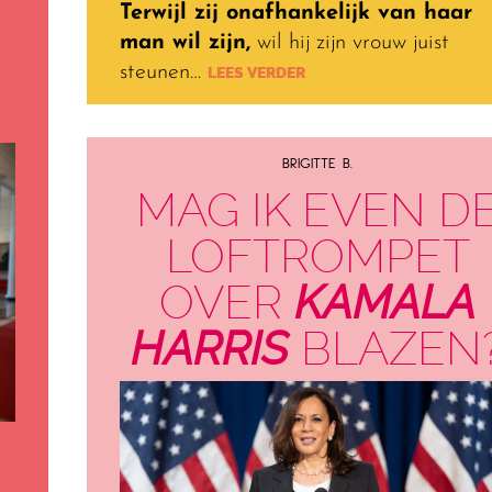
Terwijl zij onafhankelijk van haar
man wil zijn,
wil hij zijn vrouw juist
steunen…
LEES VERDER
BRIGITTE B.
MAG IK EVEN D
LOFTROMPET
OVER
KAMALA
HARRIS
BLAZEN