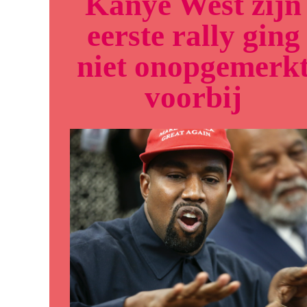
Kanye West zijn
eerste rally ging
niet onopgemerk
voorbij