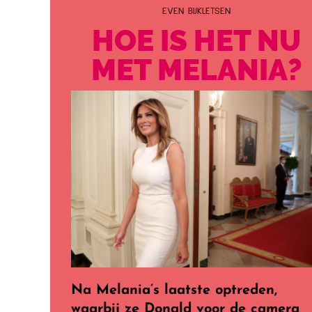
EVEN BIJKLETSEN
HOE IS HET NU
MET MELANIA?
Na Melania’s laatste optreden,
waarbij ze Donald voor de camera