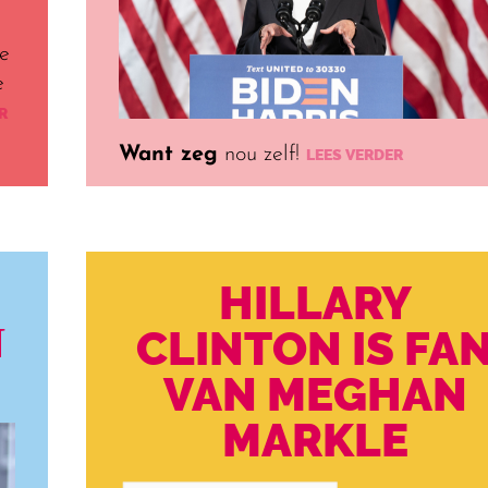
ze
e
R
Want zeg
nou zelf!
LEES VERDER
HILLARY
N
CLINTON IS FA
VAN MEGHAN
MARKLE