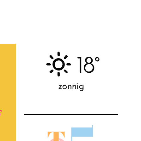
18°
zonnig
F