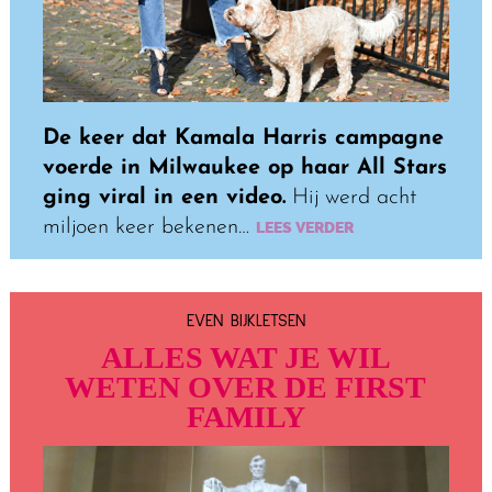
De keer dat Kamala Harris campagne
voerde in Milwaukee op haar All Stars
ging viral in een video.
Hij werd acht
miljoen keer bekenen…
LEES VERDER
EVEN BIJKLETSEN
ALLES WAT JE WIL
WETEN OVER DE FIRST
FAMILY