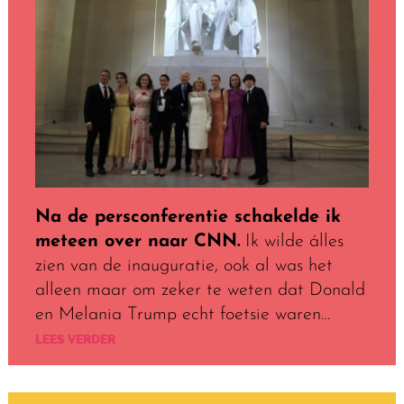
Na de persconferentie schakelde ik
meteen over naar CNN.
Ik wilde álles
zien van de inauguratie, ook al was het
alleen maar om zeker te weten dat Donald
en Melania Trump echt foetsie waren…
LEES VERDER