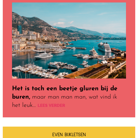
Het is toch een beetje gluren bij de
buren,
maar man man man, wat vind ik
het leuk…
LEES VERDER
EVEN BIJKLETSEN