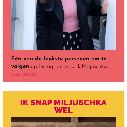
Eén van de leukste personen om te
volgen
op Instagram vind ik Miljuschka…
LEES VERDER
IK SNAP MILJUSCHKA
WEL