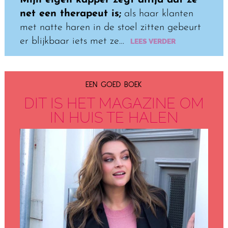
net een therapeut is;
als haar klanten
met natte haren in de stoel zitten gebeurt
er blijkbaar iets met ze…
LEES VERDER
EEN GOED BOEK
DIT IS HET MAGAZINE OM
IN HUIS TE HALEN