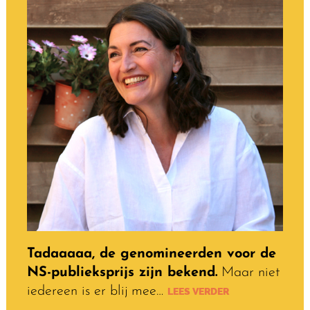
Tadaaaaa, de genomineerden voor de
NS-publieksprijs zijn bekend.
Maar niet
iedereen is er blij mee…
LEES VERDER