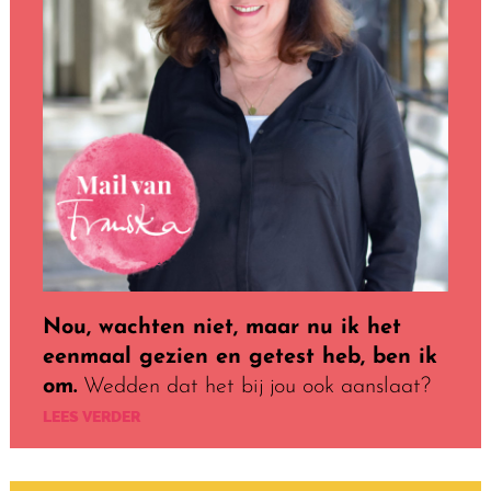
Nou, wachten niet, maar nu ik het
eenmaal gezien en getest heb, ben ik
om.
Wedden dat het bij jou ook aanslaat?
LEES VERDER