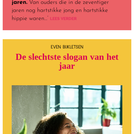
jaren.
Van ouders die in de zeventiger
jaren nog hartstikke jong en hartstikke
hippie waren…’
LEES VERDER
EVEN BIJKLETSEN
De slechtste slogan van het
jaar