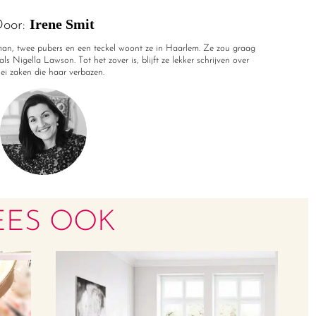
Irene Smit
oor:
r man, twee pubers en een teckel woont ze in Haarlem. Ze zou graag
ls Nigella Lawson. Tot het zover is, blijft ze lekker schrijven over
rlei zaken die haar verbazen.
EES OOK