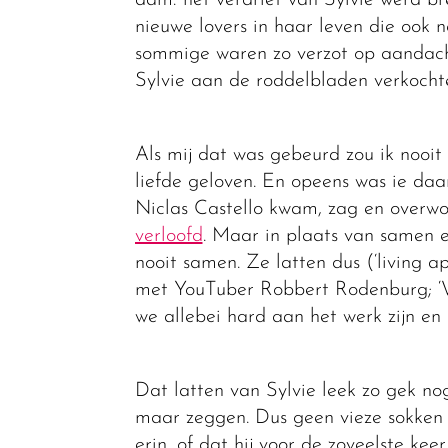
dam: het verdriet van Sylvie werd b
nieuwe lovers in haar leven die ook 
sommige waren zo verzot op aandach
Sylvie aan de roddelbladen verkocht
Als mij dat was gebeurd zou ik nooit
liefde geloven. En opeens was ie daa
Niclas Castello kwam, zag en overwo
verloofd
. Maar in plaats van samen 
nooit samen. Ze latten dus (‘living a
met YouTuber Robbert Rodenburg; ‘W
we allebei hard aan het werk zijn en
Dat latten van Sylvie leek zo gek nog
maar zeggen. Dus geen vieze sokken 
erin, of dat hij voor de zoveelste keer