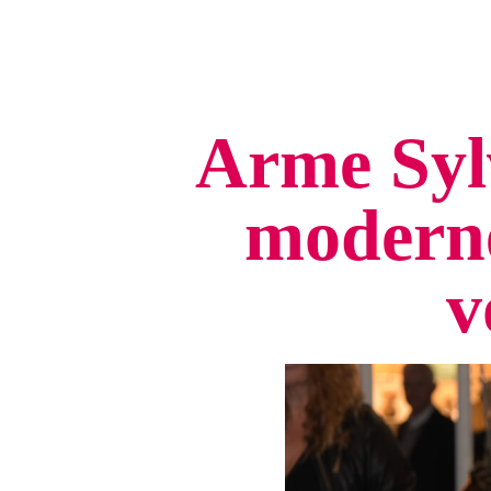
Arme Syl
moderne
v