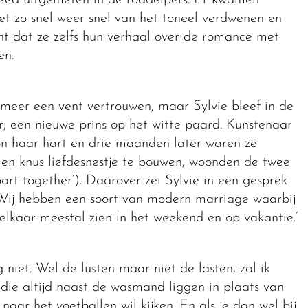
reed uitgemeten in de roddelpers. Er kwamen
net zo snel weer snel van het toneel verdwenen en
t dat ze zelfs hun verhaal over de romance met
en.
 meer een vent vertrouwen, maar Sylvie bleef in de
r, een nieuwe prins op het witte paard. Kunstenaar
n haar hart en drie maanden later waren ze
een knus liefdesnestje te bouwen, woonden de twee
part together’). Daarover zei Sylvie in een gesprek
ij hebben een soort van modern marriage waarbij
 elkaar meestal zien in het weekend en op vakantie.’
 niet. Wel de lusten maar niet de lasten, zal ik
die altijd naast de wasmand liggen in plaats van
 naar het voetballen wil kijken. En als je dan wel bij