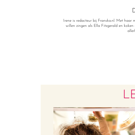
D
Irene is redacteur bij Franska.nl. Met haa
willen zingen als Ella Fitzgerald en koken a
alle
L