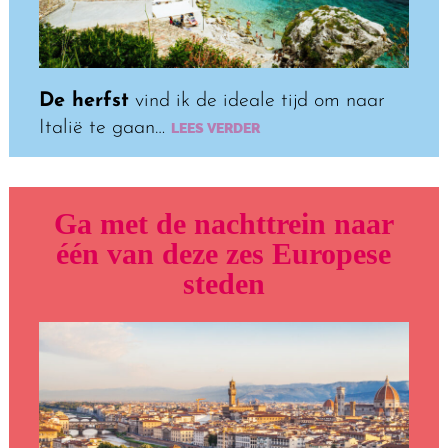
De herfst
vind ik de ideale tijd om naar
Italië te gaan…
LEES VERDER
Ga met de nachttrein naar
één van deze zes Europese
steden