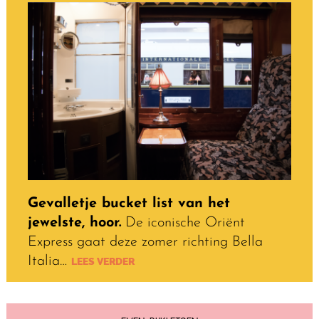
Gevalletje bucket list van het
jewelste, hoor.
De iconische Oriënt
Express gaat deze zomer richting Bella
Italia…
LEES VERDER