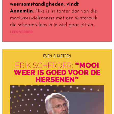
weersomstandigheden, vindt
Annemijn.
Niks is irritanter dan van die
mooiweerwielrenners met een winterbuik
die schaamteloos in je wiel gaan zitten…
LEES VERDER
EVEN BIJKLETSEN
ERIK SCHERDER:
“MOOI
WEER IS GOED VOOR DE
HERSENEN”