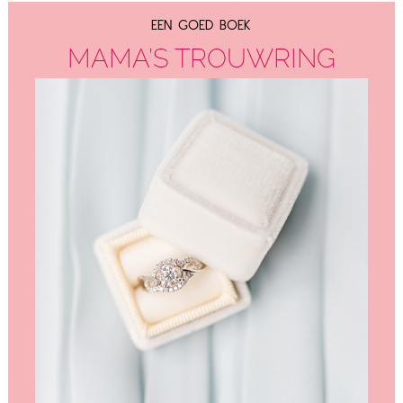
EEN GOED BOEK
MAMA’S TROUW­RING