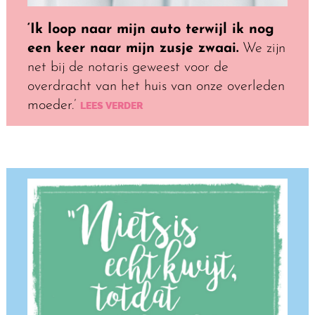
‘Ik loop naar mijn auto terwijl ik nog
een keer naar mijn zusje zwaai.
We zijn
net bij de notaris geweest voor de
overdracht van het huis van onze overleden
moeder.’
LEES VERDER