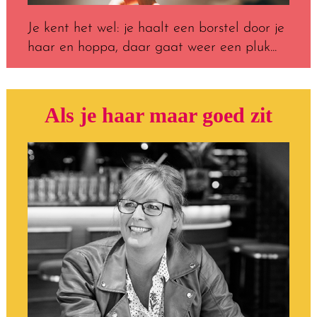
Je kent het wel: je haalt een borstel door je
haar en hoppa, daar gaat weer een pluk...
Als je haar maar goed zit