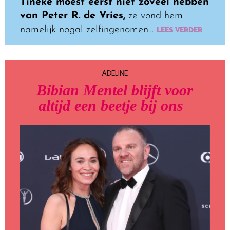
Tineke moest eerst niet zoveel hebben
van Peter R. de Vries,
ze vond hem
namelijk nogal zelfingenomen…
LEES VERDER
ADELINE
Bibian Mentel blijft voor
altijd een beetje bij ons