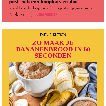
post, heb een koophuis en doe
weekboodschappen (tot grote gruwel van
Kiek en Lil)…
LEES VERDER
EVEN BIJKLETSEN
ZO MAAK JE
BANANENBROOD IN 60
SECONDEN