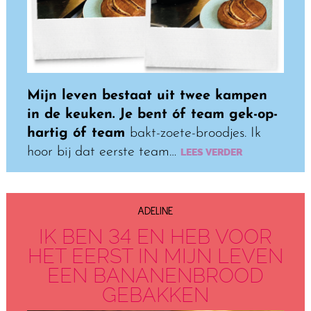
Mijn leven bestaat uit twee kampen
in de keuken. Je bent óf team gek-op-
hartig óf team
bakt-zoete-broodjes. Ik
hoor bij dat eerste team…
LEES VERDER
ADELINE
IK BEN 34 EN HEB VOOR
HET EERST IN MIJN LEVEN
EEN BANANENBROOD
GEBAKKEN