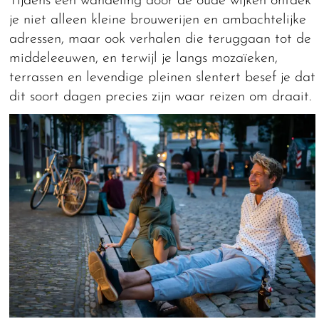
Tijdens een wandeling door de oude wijken ontdek
je niet alleen kleine brouwerijen en ambachtelijke
adressen, maar ook verhalen die teruggaan tot de
middeleeuwen, en terwijl je langs mozaïeken,
terrassen en levendige pleinen slentert besef je dat
dit soort dagen precies zijn waar reizen om draait.