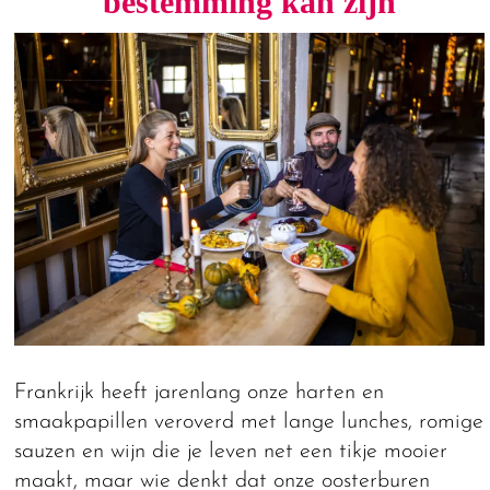
bestemming kan zijn
Frankrijk heeft jarenlang onze harten en
smaakpapillen veroverd met lange lunches, romige
sauzen en wijn die je leven net een tikje mooier
maakt, maar wie denkt dat onze oosterburen