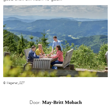
© Wegener_DZT
May-Britt Mobach
Door: