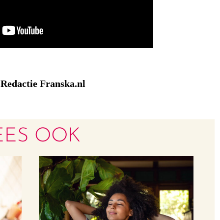
Redactie Franska.nl
:
EES OOK