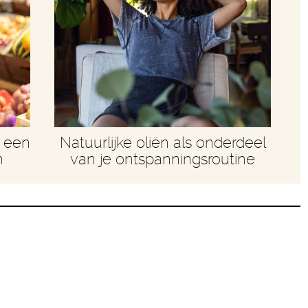
r een
Natuurlijke oliën als onderdeel
n
van je ontspanningsroutine
t Zwarte Woud: waar
venskunst samenkomen