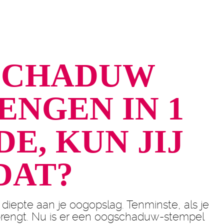
SCHADUW
ENGEN IN 1
E, KUN JIJ
DAT?
epte aan je oogopslag. Tenminste, als je
rengt. Nu is er een oogschaduw-stempel