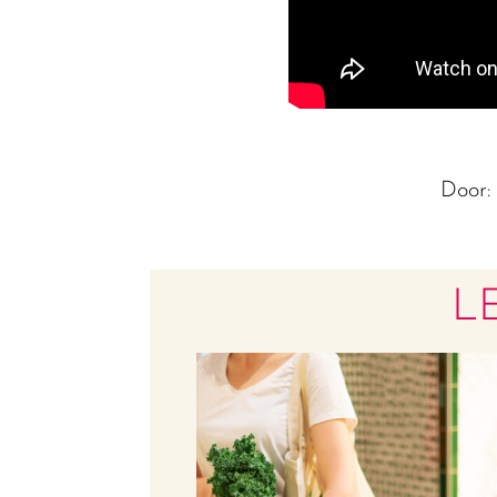
Door
L