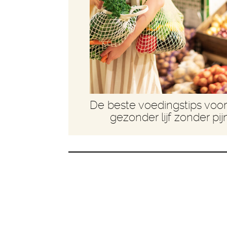
De beste voedingstips voo
gezonder lijf zonder pij
Dit is ook he
wellness en le