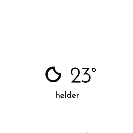
23°
helder