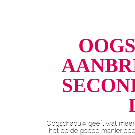
OOG
AANBR
SECOND
Oogschaduw geeft wat meer di
het op de goede manier opb