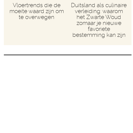
Vloertrends die de
Duitsland als culinaire
moeite waard zijn om
verleiding: waarom
te overwegen
het Zwarte Woud
zomaar je nieuwe
favoriete
bestemming kan zijn
Het leukste idee sinds
februari
Zo, dat was gezellig. Eindelijk weer eens met z’n
vijven aan tafel. Ja, weet ik, mag niet… Maar
afspraak is afspraak, dus we deden het gewoon.