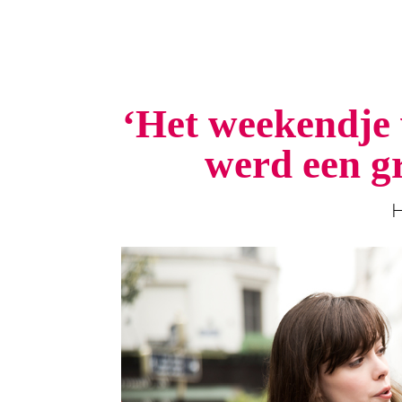
‘Het weekendje 
werd een gr
H