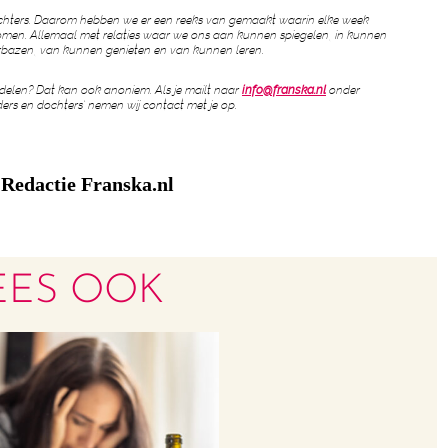
 dochters. Daarom hebben we er een reeks van gemaakt waarin elke week
en. Allemaal met relaties waar we ons aan kunnen spiegelen, in kunnen
rbazen, van kunnen genieten en van kunnen leren.
 delen? Dat kan ook anoniem. Als je mailt naar
info@franska.nl
onder
rs en dochters’ nemen wij contact met je op.
Redactie Franska.nl
:
EES OOK