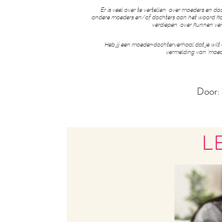
Er is veel over te vertellen, over moeders en
andere moeders en/of dochters aan het woord kom
verdiepen, over kunnen ve
Heb jij een moeder-dochterverhaal dat je wilt
vermelding van ‘moede
Door
L