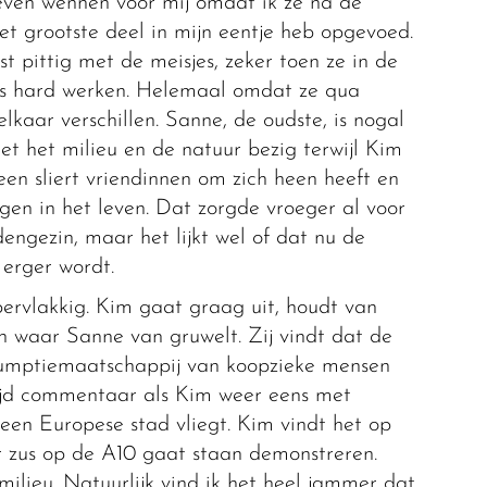
even wennen voor mij omdat ik ze na de
et grootste deel in mijn eentje heb opgevoed.
st pittig met de meisjes, zeker toen ze in de
s hard werken. Helemaal omdat ze qua
lkaar verschillen. Sanne, de oudste, is nogal
met het milieu en de natuur bezig terwijl Kim
d een sliert vriendinnen om zich heen heeft en
en in het leven. Dat zorgde vroeger al voor
engezin, maar het lijkt wel of dat nu de
 erger wordt.
ervlakkig. Kim gaat graag uit, houdt van
n waar Sanne van gruwelt. Zij vindt dat de
umptiemaatschappij van koopzieke mensen
tijd commentaar als Kim weer eens met
en Europese stad vliegt. Kim vindt het op
r zus op de A10 gaat staan demonstreren.
milieu. Natuurlijk vind ik het heel jammer dat