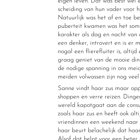
eigen leven. Dat was best wel 
scheiding van hun vader voor h
Natuurlijk was het af en toe be
puberteit kwamen was het som
karakter als dag en nacht van e
een denker, introvert en is er 
nogal een flierefluiter is, altij
graag geniet van de mooie ding
de nodige spanning in ons meid
meiden volwassen zijn nog veel
Sanne vindt haar zus maar opp
shoppen en verre reizen. Dinge
wereld kapotgaat aan de cons
zoals haar zus en heeft ook al
vriendinnen een weekend naar e
haar beurt belachelijk dat haa
Alsof dat helpt voor een beter 