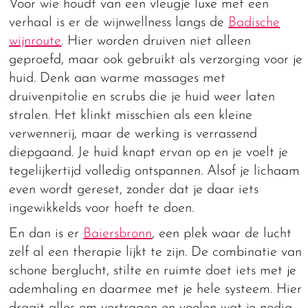
Voor wie houdt van een vleugje luxe met een
verhaal is er de wijnwellness langs de
Badische
wijnroute
. Hier worden druiven niet alleen
geproefd, maar ook gebruikt als verzorging voor je
huid. Denk aan warme massages met
druivenpitolie en scrubs die je huid weer laten
stralen. Het klinkt misschien als een kleine
verwennerij, maar de werking is verrassend
diepgaand. Je huid knapt ervan op en je voelt je
tegelijkertijd volledig ontspannen. Alsof je lichaam
even wordt gereset, zonder dat je daar iets
ingewikkelds voor hoeft te doen.
En dan is er
Baiersbronn
, een plek waar de lucht
zelf al een therapie lijkt te zijn. De combinatie van
schone berglucht, stilte en ruimte doet iets met je
ademhaling en daarmee met je hele systeem. Hier
draait alles om vertragen en voelen wat je nodig