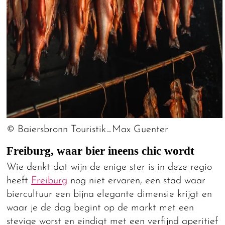
© Baiersbronn Touristik_Max Guenter
Freiburg, waar bier ineens chic wordt
Wie denkt dat wijn de enige ster is in deze regio
heeft
Freiburg
nog niet ervaren, een stad waar
biercultuur een bijna elegante dimensie krijgt en
waar je de dag begint op de markt met een
stevige worst en eindigt met een verfijnd aperitief