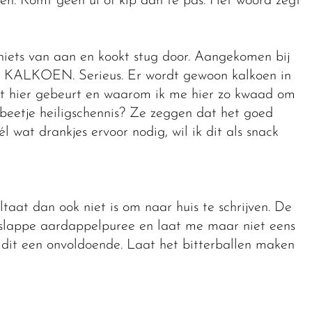
en. Komt geen ui of kip aan te pas. Het woord zegt
iets van aan en kookt stug door. Aangekomen bij
l: KALKOEN. Serieus. Er wordt gewoon kalkoen in
wat hier gebeurt en waarom ik me hier zo kwaad om
beetje heiligschennis? Ze zeggen dat het goed
 wat drankjes ervoor nodig, wil ik dit als snack
ltaat dan ook niet is om naar huis te schrijven. De
t slappe aardappelpuree en laat me maar niet eens
 dit een onvoldoende. Laat het bitterballen maken