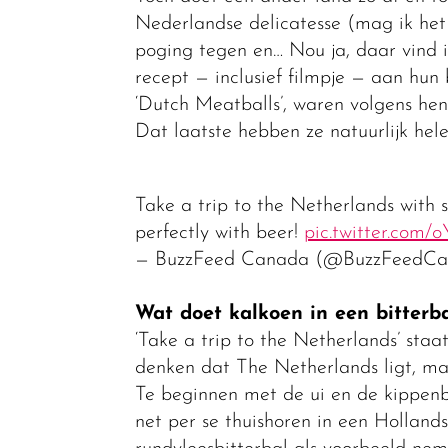
Nederlandse delicatesse (mag ik het
poging tegen en… Nou ja, daar vind 
recept — inclusief filmpje — aan hun 
‘Dutch Meatballs’, waren volgens he
Dat laatste hebben ze natuurlijk he
Take a trip to the Netherlands with 
perfectly with beer!
pic.twitter.com/
— BuzzFeed Canada (@BuzzFeedC
Wat doet kalkoen in een bitterba
‘Take a trip to the Netherlands’ staa
denken dat The Netherlands ligt, maa
Te beginnen met de ui en de kippenbo
net per se thuishoren in een Holland