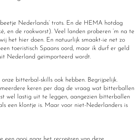
en beetje Nederlands’ trots. En de HEMA hotdog
ké, en de rookworst). Veel landen proberen ‘m na te
j het hier doen. En natuurlijk smaakt-ie net zo
n een toeristisch Spaans oord, maar ik durf er geld
uit Nederland geïmporteerd wordt.
nze bitterbal-skills ook hebben. Begrijpelijk.
k meerdere keren per dag de vraag wat bitterballen
st wel lastig uit te leggen, aangezien bitterballen
als een klontje is. Maar voor niet-Nederlanders is
oe een gooi naar het recreëren van deze