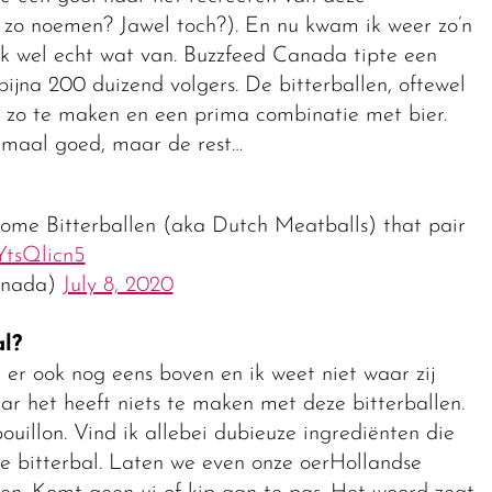
 zo noemen? Jawel toch?). En nu kwam ik weer zo’n
ik wel echt wat van. Buzzfeed Canada tipte een
bijna 200 duizend volgers. De bitterballen, oftewel
n zo te maken en een prima combinatie met bier.
lemaal goed, maar de rest…
some Bitterballen (aka Dutch Meatballs) that pair
oYtsQlicn5
anada)
July 8, 2020
l?
t er ook nog eens boven en ik weet niet waar zij
r het heeft niets te maken met deze bitterballen.
uillon. Vind ik allebei dubieuze ingrediënten die
se bitterbal. Laten we even onze oerHollandse