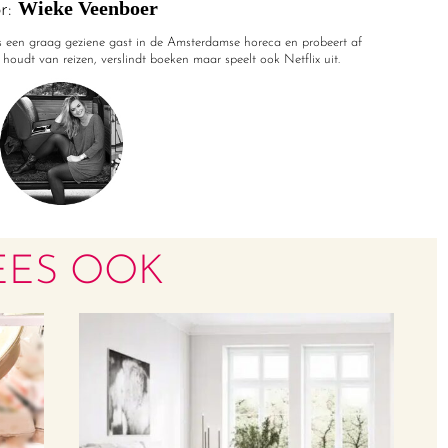
Wieke Veenboer
r:
 een graag geziene gast in de Amsterdamse horeca en probeert af
e houdt van reizen, verslindt boeken maar speelt ook Netflix uit.
EES OOK