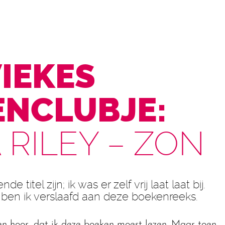
IEKES
NCLUBJE:
 RILEY – ZON
e titel zijn; ik was er zelf vrij laat laat bij.
ben ik verslaafd aan deze boekenreeks.
n hoor, dat ik deze boeken moest lezen. Maar toen