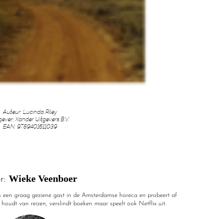
Auteur: Lucinda Riley
gever; Xander Uitgevers B.V.
EAN: 9789401611039
Wieke Veenboer
r:
 een graag geziene gast in de Amsterdamse horeca en probeert af
e houdt van reizen, verslindt boeken maar speelt ook Netflix uit.