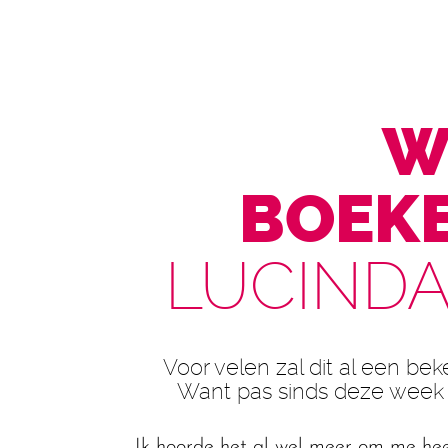
W
BOEKE
LUCINDA
Voor velen zal dit al een bekend
Want pas sinds deze week 
Ik hoorde het al wel meer om me hee