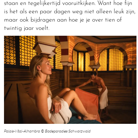
staan en tegelijkertijd vooruitkijken. Want hoe fijn
is het als een paar dagen weg niet alleen leuk zijn,
maar ook bijdragen aan hoe je je over tien of
twintig jaar voelt.
Palais-Vital-Alhambra © Badeparadies Schwarzwald