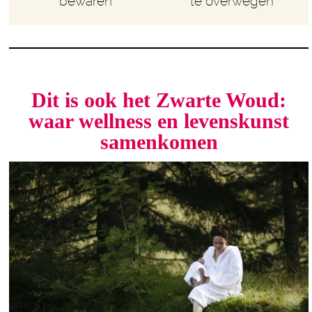
bewaren
te overwegen
Dit is ook het Zwarte Woud:
waar wellness en levenskunst
samenkomen