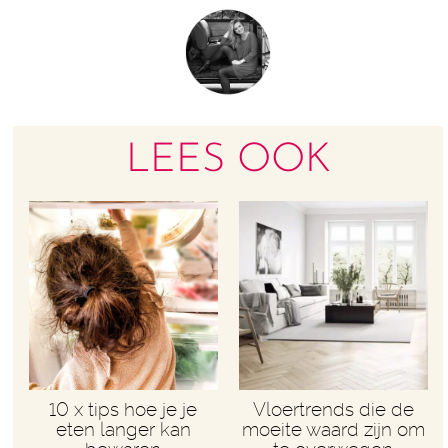
LEES OOK
10 x tips hoe je je
Vloertrends die de
eten langer kan
moeite waard zijn om