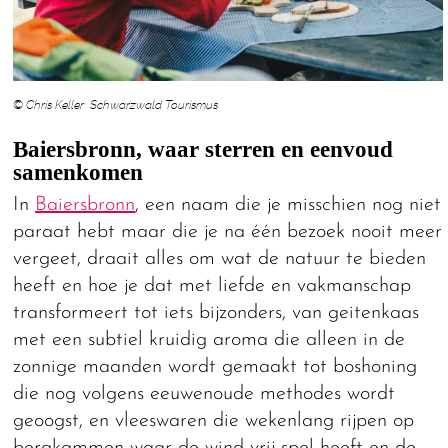
© Chris Keller Schwarzwald Tourismus
Baiersbronn, waar sterren en eenvoud
samenkomen
In
Baiersbronn
, een naam die je misschien nog niet
paraat hebt maar die je na één bezoek nooit meer
vergeet, draait alles om wat de natuur te bieden
heeft en hoe je dat met liefde en vakmanschap
transformeert tot iets bijzonders, van geitenkaas
met een subtiel kruidig aroma die alleen in de
zonnige maanden wordt gemaakt tot boshoning
die nog volgens eeuwenoude methodes wordt
geoogst, en vleeswaren die wekenlang rijpen op
bergkammen waar de wind vrij spel heeft en de