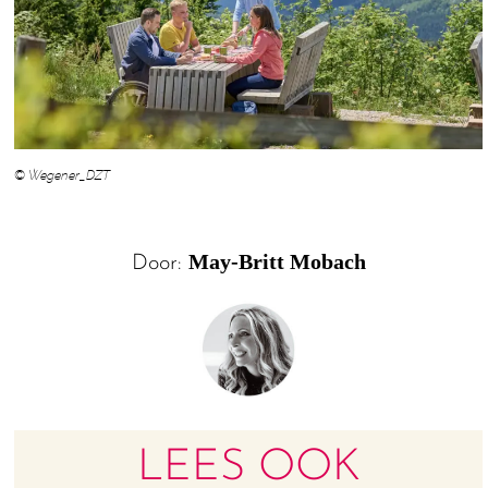
© Wegener_DZT
May-Britt Mobach
Door:
LEES OOK