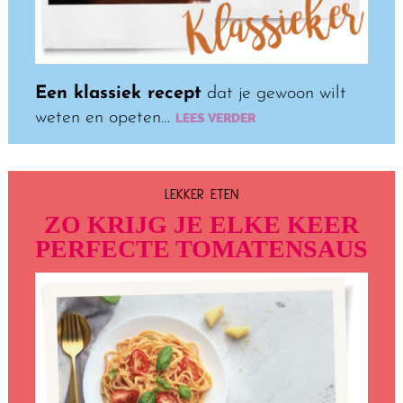
Een klassiek recept
dat je gewoon wilt
weten en opeten…
LEES VERDER
LEKKER ETEN
ZO KRIJG JE ELKE KEER
PERFECTE TOMATENSAUS