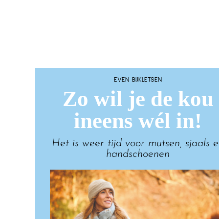
EVEN BIJKLETSEN
Zo wil je de kou
ineens wél in!
Het is weer tijd voor mutsen, sjaals 
handschoenen