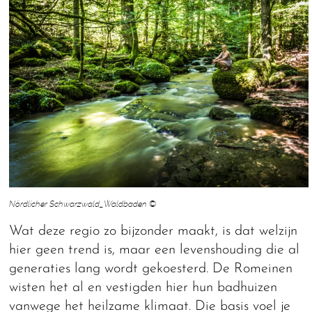
Nördlicher Schwarzwald_Waldbaden ©
Wat deze regio zo bijzonder maakt, is dat welzijn
hier geen trend is, maar een levenshouding die al
generaties lang wordt gekoesterd. De Romeinen
wisten het al en vestigden hier hun badhuizen
vanwege het heilzame klimaat. Die basis voel je