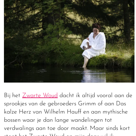
Bij het
Zwarte Woud
dacht ik altijd vooral aan de
sprookjes van de gebroeders Grimm of aan Das
kalze Herz van Wilhelm Hauff en aan mythische
bossen waar je dan lange wandelingen tot
verdwalings aan toe door maakt. Maar sinds kort