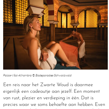
Palais-Vital-Alhambra © Badeparadies Schwarzwald
Een reis naar het Zwarte Woud is daarmee
eigenlijk een cadeautje aan jezelf. Een moment
van rust, plezier en verdieping in één. Dat is
precies waar we soms behoefte aan hebben. Even