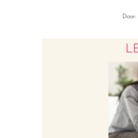
Door
L