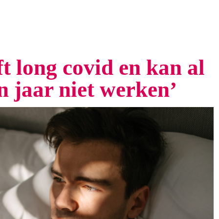
t long covid en kan al
n jaar niet werken’