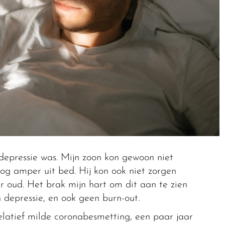
depressie was. Mijn zoon kon gewoon niet
g amper uit bed. Hij kon ook niet zorgen
ar oud. Het brak mijn hart om dit aan te zien
depressie, en ook geen burn-out.
latief milde coronabesmetting, een paar jaar