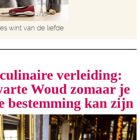
les wint van de liefde
culinaire verleiding:
arte Woud zomaar je
te bestemming kan zijn