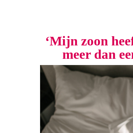
‘Mijn zoon heef
meer dan ee