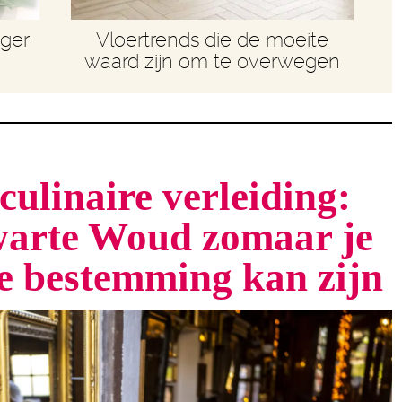
nger
Vloertrends die de moeite
waard zijn om te overwegen
culinaire verleiding:
arte Woud zomaar je
te bestemming kan zijn