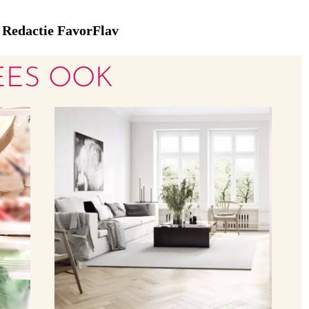
Redactie FavorFlav
:
EES OOK