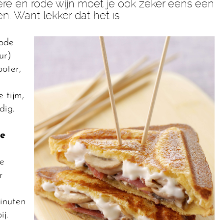
ère en rode wijn moet je ook zeker eens een
n. Want lekker dat het is
rode
ur)
oter,
 tijm,
dig.
re
e
r
inuten
j.