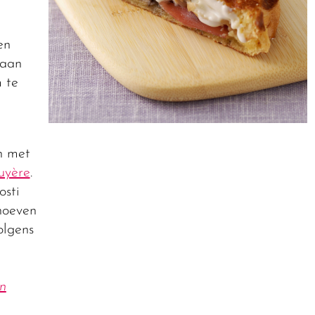
en
 aan
m te
n met
uyère
.
osti
hoeven
olgens
en