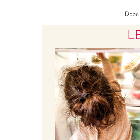
Door
L