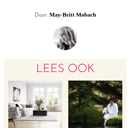
May-Britt Mobach
Door:
LEES OOK