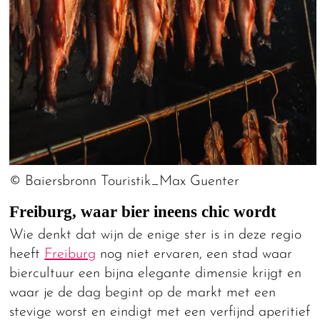
© Baiersbronn Touristik_Max Guenter
Freiburg, waar bier ineens chic wordt
Wie denkt dat wijn de enige ster is in deze regio
heeft
Freiburg
nog niet ervaren, een stad waar
biercultuur een bijna elegante dimensie krijgt en
waar je de dag begint op de markt met een
stevige worst en eindigt met een verfijnd aperitief