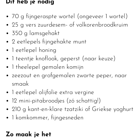
Dit heb je nodig
70 g fijngeraspte wortel (ongeveer 1 wortel)
25 g vers zuurdesem- of volkorenbroodkruim
350 g lamsgehakt
2 eetlepels fijngehakte munt
1 eetlepel honing
1 teentje knoflook, geperst (naar keuze)
1 theelepel gemalen komijn
zeezout en grofgemalen zwarte peper, naar
smaak
1 eetlepel olijfolie extra vergine
12 mini-pitabroodjes (zó schattig!)
210 g kant-en-klare tzatziki of Griekse yoghurt
1 komkommer, fijngesneden
Zo maak je het