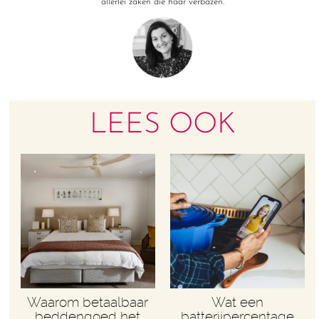
allerlei zaken die haar verbazen.
LEES OOK
Waarom betaalbaar
Wat een
beddengoed het
batterijpercentage