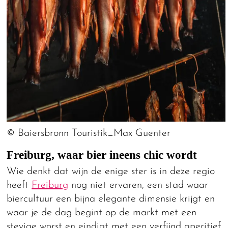
© Baiersbronn Touristik_Max Guenter
Freiburg, waar bier ineens chic wordt
Wie denkt dat wijn de enige ster is in deze regio
heeft
Freiburg
nog niet ervaren, een stad waar
biercultuur een bijna elegante dimensie krijgt en
waar je de dag begint op de markt met een
stevige worst en eindigt met een verfijnd aperitief