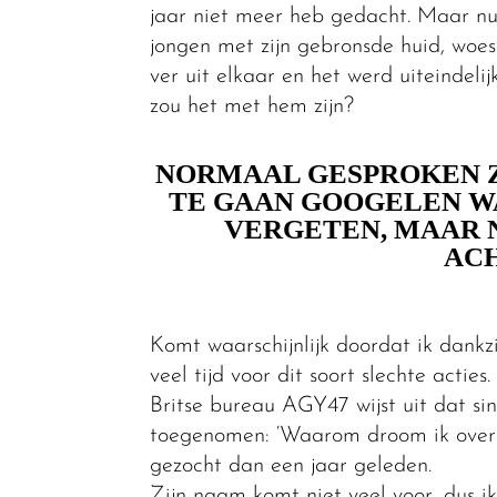
jaar niet meer heb gedacht. Maar nu 
jongen met zijn gebronsde huid, woe
ver uit elkaar en het werd uiteindelij
zou het met hem zijn?
NORMAAL GESPROKEN Z
TE GAAN GOOGELEN WA
VERGETEN, MAAR N
AC
Komt waarschijnlijk doordat ik dankz
veel tijd voor dit soort slechte actie
Britse bureau AGY47 wijst uit dat s
toegenomen: ‘Waarom droom ik over m
gezocht dan een jaar geleden.
Zijn naam komt niet veel voor, dus i