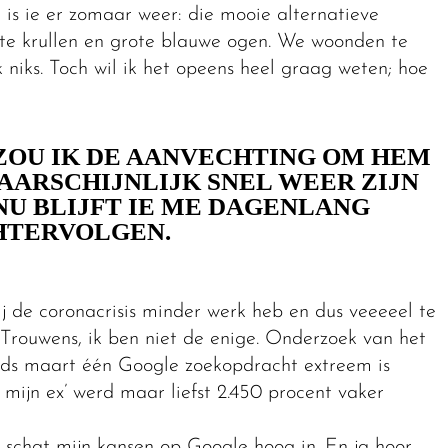
is ie er zomaar weer: die mooie alternatieve
ste krullen en grote blauwe ogen. We woonden te
k niks. Toch wil ik het opeens heel graag weten; hoe
OU IK DE AANVECHTING OM HEM
ARSCHIJNLIJK SNEL WEER ZIJN
U BLIJFT IE ME DAGENLANG
HTERVOLGEN.
ij de coronacrisis minder werk heb en dus veeeeel te
s. Trouwens, ik ben niet de enige. Onderzoek van het
inds maart één Google zoekopdracht extreem is
ijn ex’ werd maar liefst 2.450 procent vaker
k schat mijn kansen op Google hoog in. En ja hoor,