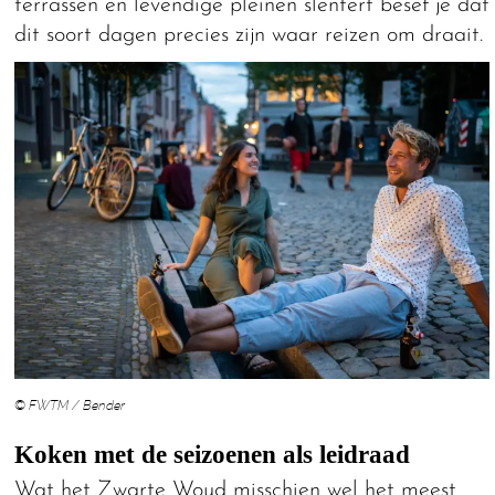
terrassen en levendige pleinen slentert besef je dat
dit soort dagen precies zijn waar reizen om draait.
© FWTM / Bender
Koken met de seizoenen als leidraad
Wat het Zwarte Woud misschien wel het meest